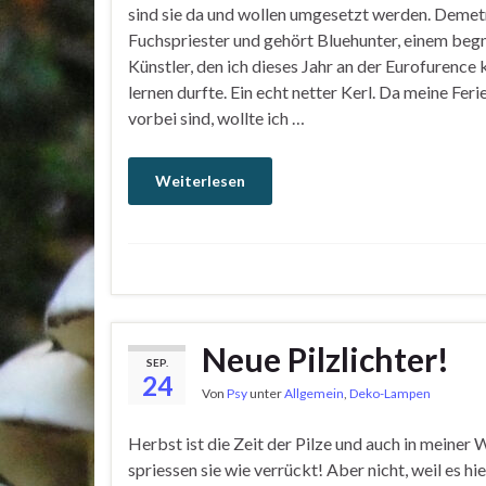
sind sie da und wollen umgesetzt werden. Demetri
Fuchspriester und gehört Bluehunter, einem be
Künstler, den ich dieses Jahr an der Eurofurence
lernen durfte. Ein echt netter Kerl. Da meine Feri
vorbei sind, wollte ich …
Weiterlesen
Neue Pilzlichter!
SEP.
24
Von
Psy
unter
Allgemein
,
Deko-Lampen
Herbst ist die Zeit der Pilze und auch in meiner
spriessen sie wie verrückt! Aber nicht, weil es hi