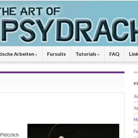
tische Arbeiten
Fursuits
Tutorials
FAQ
Lin
B
Ju
Ju
M
Fe
 Plötzlich