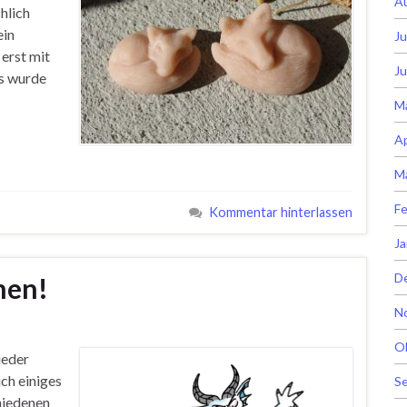
A
hlich
ein
Ju
erst mit
Ju
s wurde
M
Ap
M
Fe
Kommentar hinterlassen
Ja
D
men!
N
O
ieder
ch einiges
S
chiedenen