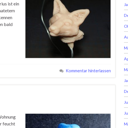
us ist ein
Ja
gnatetem
D
 kennen
en bald
O
A
M
Ap
M
Kommentar hinterlassen
Ja
D
Ju
Ju
 Wohnung
er feucht
M