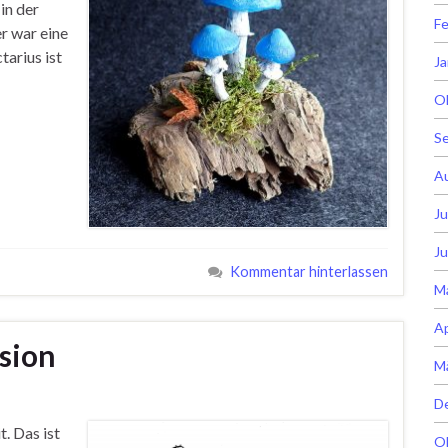
 in der
Fe
er war eine
tarius ist
Ja
O
S
A
Ju
Ju
Kommentar hinterlassen
M
Ap
sion
M
D
. Das ist
O