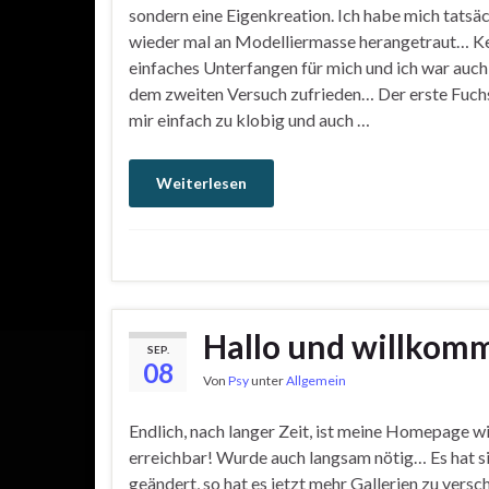
sondern eine Eigenkreation. Ich habe mich tatsäc
wieder mal an Modelliermasse herangetraut… K
einfaches Unterfangen für mich und ich war auch 
dem zweiten Versuch zufrieden… Der erste Fuch
mir einfach zu klobig und auch …
Weiterlesen
Hallo und willkom
SEP.
08
Von
Psy
unter
Allgemein
Endlich, nach langer Zeit, ist meine Homepage w
erreichbar! Wurde auch langsam nötig… Es hat si
geändert, so hat es jetzt mehr Gallerien zu vers