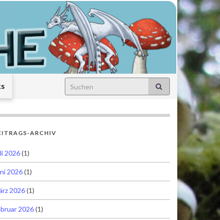
Search for:
ks
EITRAGS-ARCHIV
li 2026
(1)
ni 2026
(1)
ärz 2026
(1)
bruar 2026
(1)