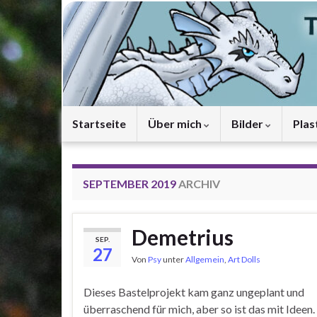
Startseite
Über mich
Bilder
Plas
SEPTEMBER 2019
ARCHIV
Demetrius
SEP.
27
Von
Psy
unter
Allgemein
,
Art Dolls
Dieses Bastelprojekt kam ganz ungeplant und
überraschend für mich, aber so ist das mit Ideen.