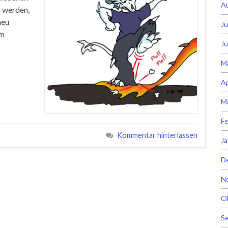
A
 werden,
neu
Ju
em
Ju
M
Ap
M
Fe
Kommentar hinterlassen
Ja
D
N
O
S