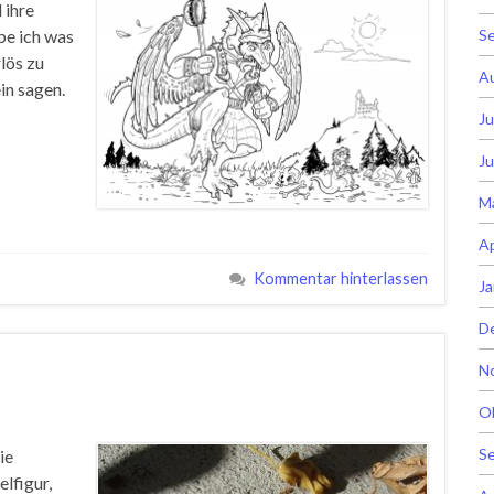
 ihre
S
be ich was
lös zu
A
in sagen.
Ju
Ju
M
Ap
Kommentar hinterlassen
Ja
D
N
O
S
ie
elfigur,