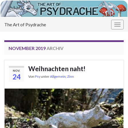
The Art of Psydrache
Navi
umsc
NOVEMBER 2019
ARCHIV
Weihnachten naht!
NOV.
24
Von
Psy
unter
Allgemein
,
Zinn