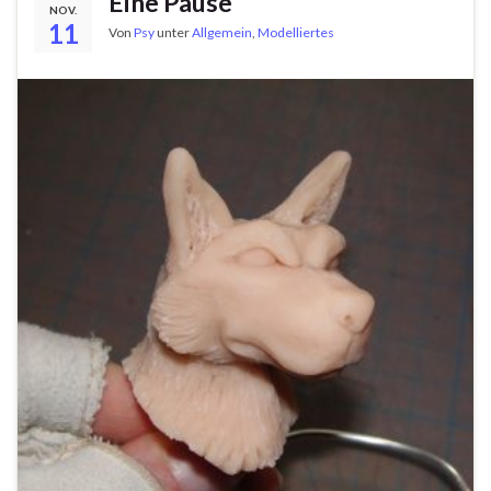
Eine Pause
NOV.
11
Von
Psy
unter
Allgemein
,
Modelliertes