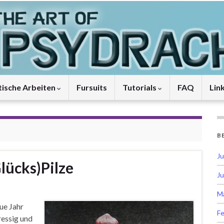
tische Arbeiten
Fursuits
Tutorials
FAQ
Lin
B
Ju
lücks)Pilze
Ju
M
eue Jahr
Fe
ressig und