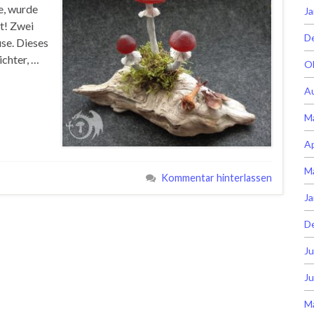
e, wurde
Ja
t! Zwei
D
use. Dieses
ichter, …
O
A
M
Ap
M
Kommentar hinterlassen
Ja
D
Ju
Ju
M