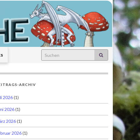
Search for:
ks
EITRAGS-ARCHIV
li 2026
(1)
ni 2026
(1)
ärz 2026
(1)
bruar 2026
(1)