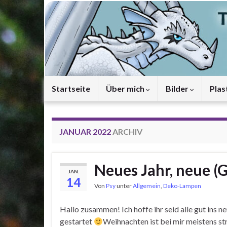
Startseite
Über mich
Bilder
Plas
JANUAR 2022
ARCHIV
Neues Jahr, neue (G
JAN.
14
Von
Psy
unter
Allgemein
,
Deko-Lampen
Hallo zusammen! Ich hoffe ihr seid alle gut ins n
gestartet
Weihnachten ist bei mir meistens st