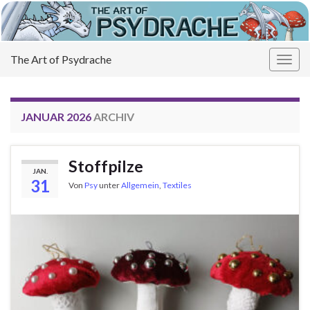
The Art of Psydrache
Navi
umsc
JANUAR 2026
ARCHIV
Stoffpilze
JAN.
31
Von
Psy
unter
Allgemein
,
Textiles