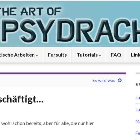
tische Arbeiten
Fursuits
Tutorials
FAQ
Lin
Es wird was
B
schäftigt…
Ju
Ju
M
ohl schon bereits, aber für alle, die nur hier
Fe