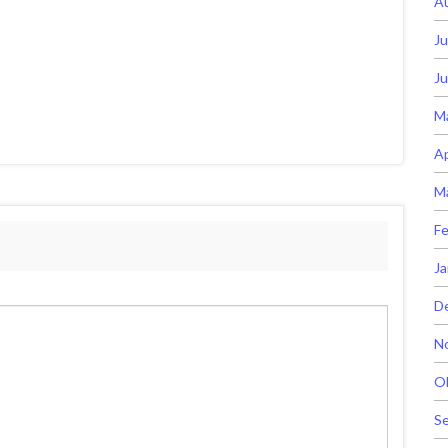
A
Ju
Ju
M
Ap
M
Fe
Ja
D
N
O
S