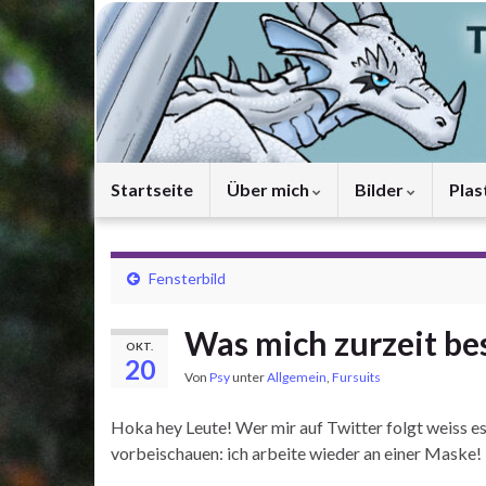
Startseite
Über mich
Bilder
Plas
Fensterbild
Was mich zurzeit be
OKT.
20
Von
Psy
unter
Allgemein
,
Fursuits
Hoka hey Leute! Wer mir auf Twitter folgt weiss es w
vorbeischauen: ich arbeite wieder an einer Maske!