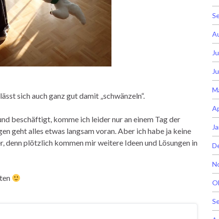
S
A
Ju
Ju
M
lässt sich auch ganz gut damit „schwänzeln“.
Ap
 und beschäftigt, komme ich leider nur an einem Tag der
Ja
n geht alles etwas langsam voran. Aber ich habe ja keine
r, denn plötzlich kommen mir weitere Ideen und Lösungen in
D
N
lten
O
S