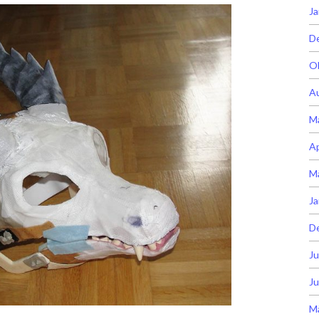
Ja
D
O
A
M
Ap
M
Ja
D
Ju
Ju
M