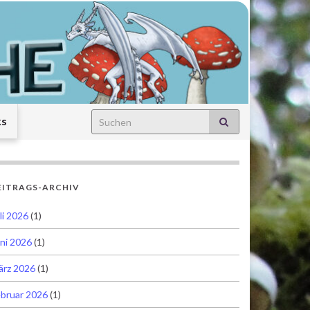
Search for:
ks
EITRAGS-ARCHIV
li 2026
(1)
ni 2026
(1)
ärz 2026
(1)
bruar 2026
(1)