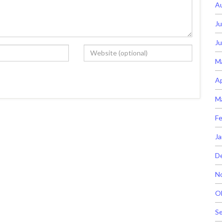
A
Ju
Ju
M
Ap
M
Fe
Ja
D
N
O
S