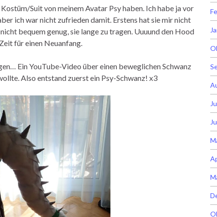
n Kostüm/Suit von meinem Avatar Psy haben. Ich habe ja vor
Fe
er ich war nicht zufrieden damit. Erstens hat sie mir nicht
Ja
nd nicht bequem genug, sie lange zu tragen. Uuuund den Hood
 Zeit für einen Neuanfang.
O
angen… Ein YouTube-Video über einen beweglichen Schwanz
S
wollte. Also entstand zuerst ein Psy-Schwanz! x3
A
Ju
Ju
M
Ap
M
D
O