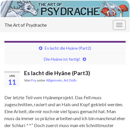
The Art of Psydrache
Navi
umsc
Es lacht die Hyäne (Part2)
Die Hyäne ist fertig!
Es lacht die Hyäne (Part3)
JAN.
11
Von
Psy
unter
Allgemein
,
Art Dolls
Der letzte Teil vom Hyänenprojekt. Das Fell muss
zugeschnitten, rasiert und an Hals und Kopf geklebt werden.
Eine Arbeit, die mir noch nie viel Spass gemacht hat. Man
muss da immer so präzise arbeiten und ich bin manchmal eher
der Schluri ^^“ Doch zuerst muss man ein Schnittmuster