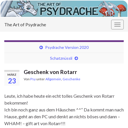
The Art of Psydrache
Navi
umsc
Psydrache Version 2020
Schatznüssli
Geschenk von Rotarr
MÄRZ
23
Von
Psy
unter
Allgemein
,
Geschenke
Leute, ich habe heute ein echt tolles Geschenk von Rotarr
bekommen!
Ich bin noch ganz aus dem Häuschen ^^“ Da kommt man nach
Hause, geht an den PC und denkt an nichts böses und dann –
WHAM! – gift art von Rotarr!!!