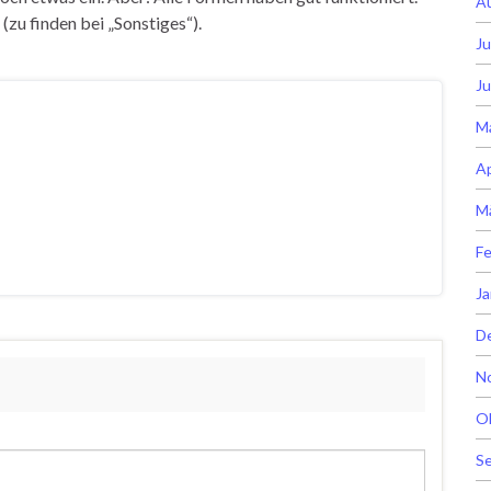
A
(zu finden bei „Sonstiges“).
Ju
Ju
M
Ap
M
Fe
Ja
D
N
O
S