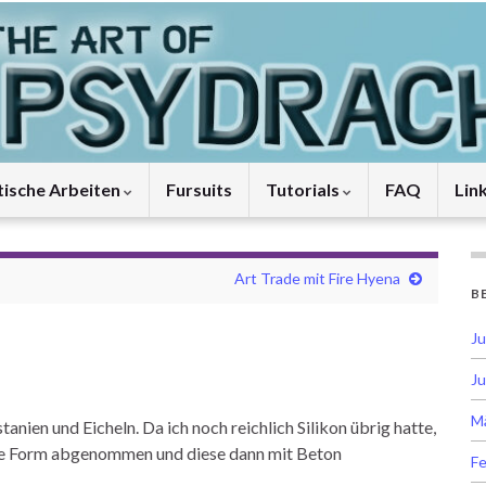
tische Arbeiten
Fursuits
Tutorials
FAQ
Lin
Art Trade mit Fire Hyena
B
Ju
Ju
M
anien und Eicheln. Da ich noch reichlich Silikon übrig hatte,
 die Form abgenommen und diese dann mit Beton
Fe