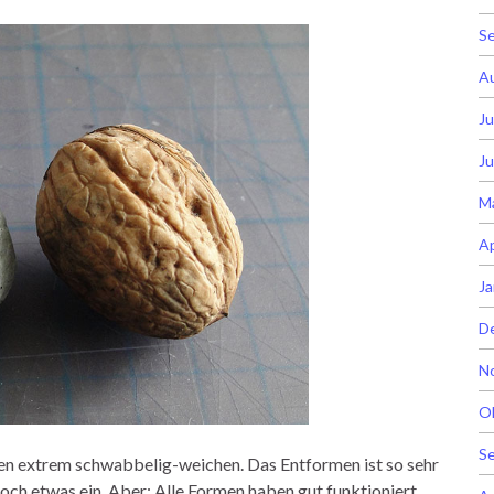
S
A
Ju
Ju
M
Ap
Ja
D
N
O
S
inen extrem schwabbelig-weichen. Das Entformen ist so sehr
doch etwas ein. Aber: Alle Formen haben gut funktioniert.