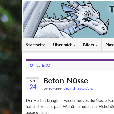
Startseite
Über mich
Bilder
Plas
Tabi in 3D
Beton-Nüsse
OKT.
24
Von
Psy
unter
Allgemein
,
Beton/Gips
Der Herbst bringt sie wieder hervor, die Nüsse, Kast
habe ich von ein paar Walnüssen und einer Eichel
ausgegossen.