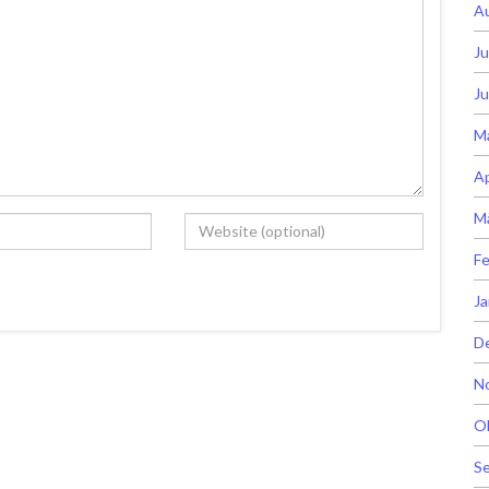
A
Ju
Ju
M
Ap
M
Fe
Ja
D
N
O
S