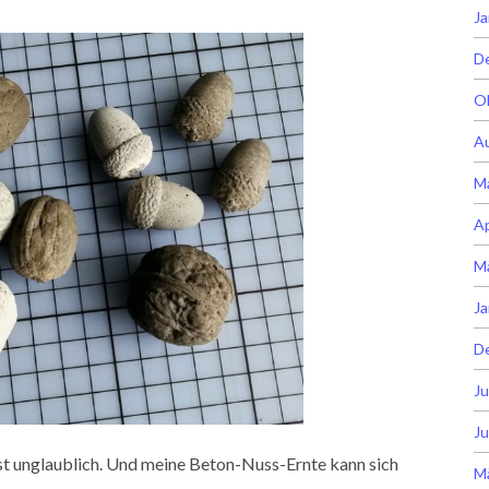
Ja
D
O
A
M
Ap
M
Ja
D
Ju
Ju
ist unglaublich. Und meine Beton-Nuss-Ernte kann sich
M