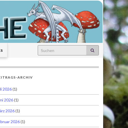
Search for:
ks
EITRAGS-ARCHIV
li 2026
(1)
ni 2026
(1)
ärz 2026
(1)
bruar 2026
(1)