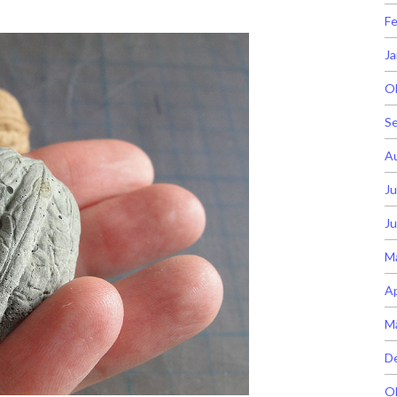
Fe
Ja
O
S
A
Ju
Ju
M
Ap
M
D
O