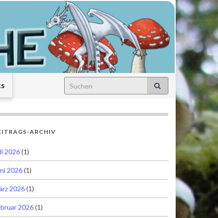
Search for:
ks
EITRAGS-ARCHIV
li 2026
(1)
ni 2026
(1)
ärz 2026
(1)
bruar 2026
(1)