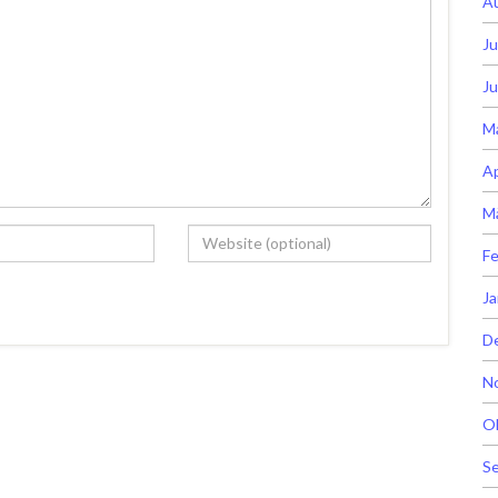
A
Ju
Ju
M
Ap
M
Fe
Ja
D
N
O
S