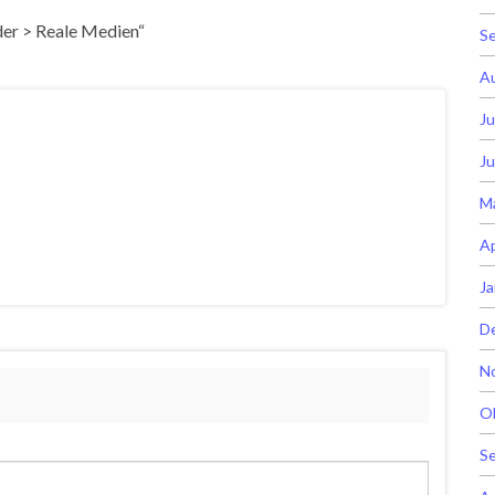
lder > Reale Medien“
S
A
Ju
Ju
M
Ap
Ja
D
N
O
S