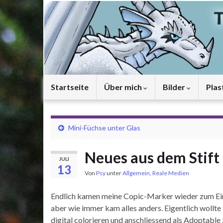
Startseite
Über mich
Bilder
Plas
Mini-Füchse unter Glas
Neues aus dem Stift
JULI
13
Von
Psy
unter
Allgemein
,
Reale Medien
Endlich kamen meine Copic-Marker wieder zum Eins
aber wie immer kam alles anders. Eigentlich wollte
digital colorieren und anschliessend als Adoptable