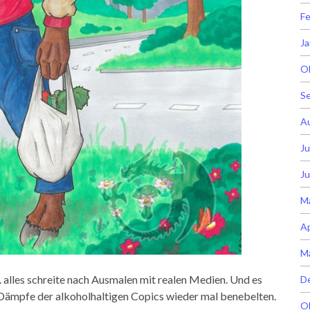
Fe
Ja
O
S
A
Ju
Ju
M
Ap
M
 alles schreite nach Ausmalen mit realen Medien. Und es
D
 Dämpfe der alkoholhaltigen Copics wieder mal benebelten.
O