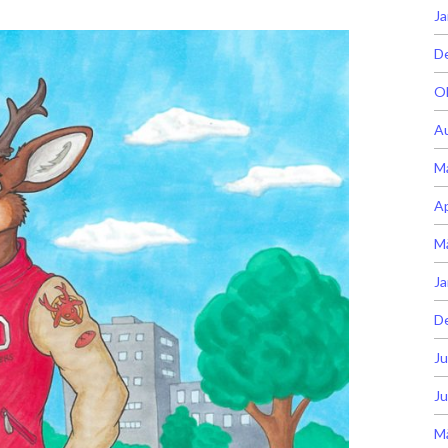
Ja
D
O
A
M
Ap
M
Ja
D
Ju
Ju
M