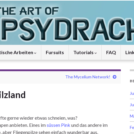
tische Arbeiten
Fursuits
Tutorials
FAQ
Lin
The Mycelium Network!
B
ilzland
Ju
Ju
M
fte gerne wieder etwas schneien, was?
mpen anbieten. Eines im
süssen Pink
und das andere im
Fe
e, aber Fliegenpilze sehen einfach wunderbar aus.