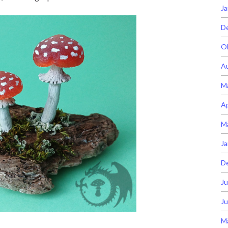
Ja
D
O
A
M
Ap
M
Ja
D
Ju
Ju
M