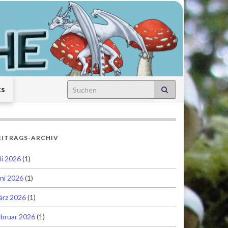
Search for:
ks
EITRAGS-ARCHIV
li 2026
(1)
ni 2026
(1)
ärz 2026
(1)
bruar 2026
(1)