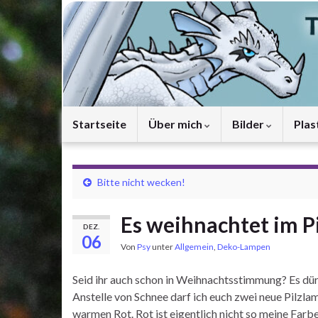
Startseite
Über mich
Bilder
Plas
Bitte nicht wecken!
Es weihnachtet im P
DEZ.
06
Von
Psy
unter
Allgemein
,
Deko-Lampen
Seid ihr auch schon in Weihnachtsstimmung? Es dür
Anstelle von Schnee darf ich euch zwei neue Pilzla
warmen Rot. Rot ist eigentlich nicht so meine Farb