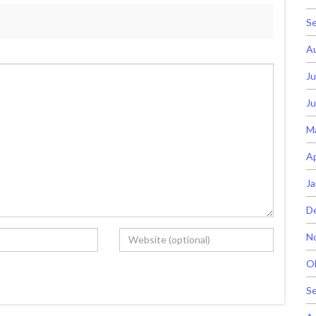
S
A
Ju
Ju
M
Ap
Ja
D
N
O
S