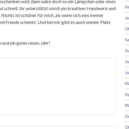
eschenken seid, dann wäre doch so ein Lämpchen oder eines
Fe
nd schnell. Ihr unterstützt somit ein kreatives Handwerk und
 Nichts ist schöner für mich, als wenn sich eins meiner
Ja
nd Freude schenkt. Und bei mir gibt es auch wieder Platz
O
S
und ein gutes neues Jahr!
A
Ju
Ju
M
Ap
M
D
O