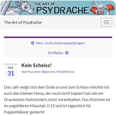
The Art of Psydrache
Navi
umsc
Neu: Gutscheinverpackungen
Stoffpilze
Kein Scheiss!
DEZ.
31
Von
Psy
unter
Allgemein
,
Modelliertes
Das Jahr neigt sich dem Ende zu und zum Schluss möchte ich
euch den kleinen Fenny, der noch nicht kapiert hat wie ein
Drachenklo funktioniert, nicht vorenthalten. Das Kistchen ist
im ungefähren Masstab 1:12 und ist eigentlich für
Puppenhäuser gedacht.