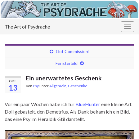
The Art of Psydrache
Navi
umsc
Got Commission!
Fensterbild
Ein unerwartetes Geschenk
OKT.
13
Von
Psy
unter
Allgemein
,
Geschenke
Vor ein paar Wochen habe ich für
BlueHunter
eine kleine Art
Doll gebastelt, den Demetrius. Als Dank bekam ich ein Bild,
das eine Psy im Heraldik-Stil darstellt.