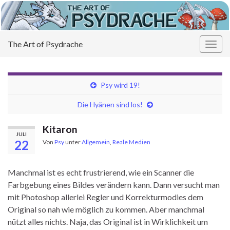
The Art of Psydrache
Navi
umsc
Psy wird 19!
Die Hyänen sind los!
Kitaron
JULI
22
Von
Psy
unter
Allgemein
,
Reale Medien
Manchmal ist es echt frustrierend, wie ein Scanner die
Farbgebung eines Bildes verändern kann. Dann versucht man
mit Photoshop allerlei Regler und Korrekturmodies dem
Original so nah wie möglich zu kommen. Aber manchmal
nützt alles nichts. Naja, das Original ist in Wirklichkeit um