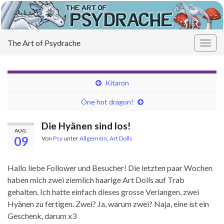
The Art of Psydrache
Navi
umsc
Kitaron
One hot dragon!
Die Hyänen sind los!
AUG.
09
Von
Psy
unter
Allgemein
,
Art Dolls
Hallo liebe Follower und Besucher! Die letzten paar Wochen
haben mich zwei ziemlich haarige Art Dolls auf Trab
gehalten. Ich hatte einfach dieses grosse Verlangen, zwei
Hyänen zu fertigen. Zwei? Ja, warum zwei? Naja, eine ist ein
Geschenk, darum x3