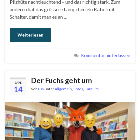
Pilzhüte nachtleuchtend – und das richtig stark. Zum
anderen hat das grössere Lämpchen ein Kabel mit
Schalter, damit man es an …
Weiterlesen
Kommentar hinterlassen
Der Fuchs geht um
JAN.
14
Von
Psy
unter
Allgemein
,
Fotos
,
Fursuits