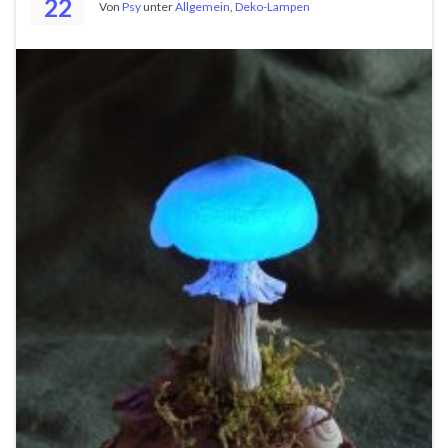
22
Von
Psy
unter
Allgemein
,
Deko-Lampen