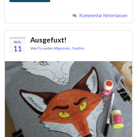
Kommentar hinterlassen
Ausgefuxt!
AUG.
11
Von
Psy
unter
Allgemein
,
Textiles