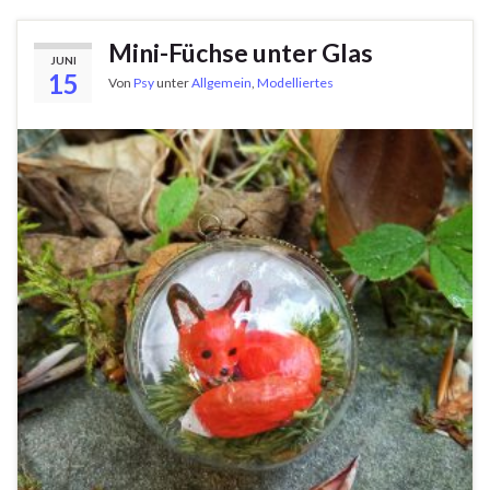
Mini-Füchse unter Glas
JUNI
15
Von
Psy
unter
Allgemein
,
Modelliertes