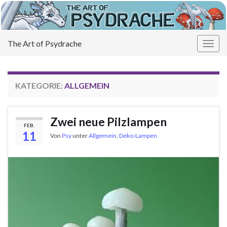
The Art of Psydrache
Navi
umsc
KATEGORIE:
ALLGEMEIN
Zwei neue Pilzlampen
FEB.
11
Von
Psy
unter
Allgemein
,
Deko-Lampen