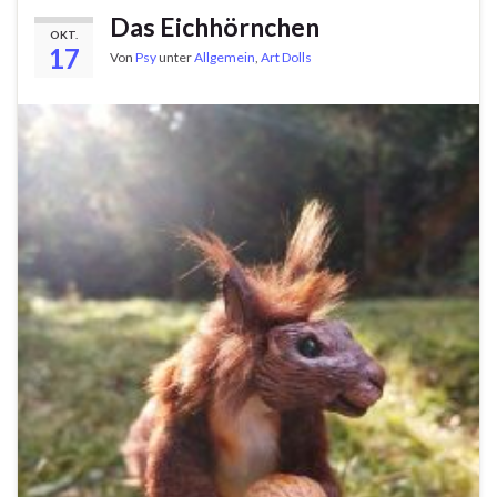
Das Eichhörnchen
OKT.
17
Von
Psy
unter
Allgemein
,
Art Dolls