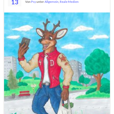
13
Von
Psy
unter
Allgemein
,
Reale Medien